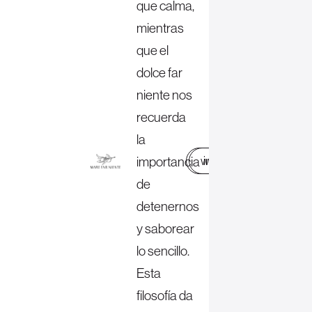
que calma,
mientras
que el
dolce far
niente nos
recuerda
la
importancia
web
instagram
de
detenernos
y saborear
lo sencillo.
Esta
filosofía da