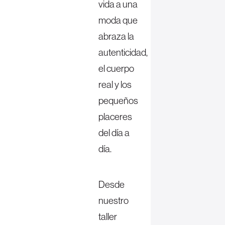
vida a una
moda que
abraza la
autenticidad,
el cuerpo
real y los
pequeños
placeres
del día a
día.
Desde
nuestro
taller