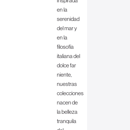
Inspirada
en la
serenidad
del mar y
en la
filosofía
italiana del
dolce far
niente,
nuestras
colecciones
nacen de
la belleza
tranquila