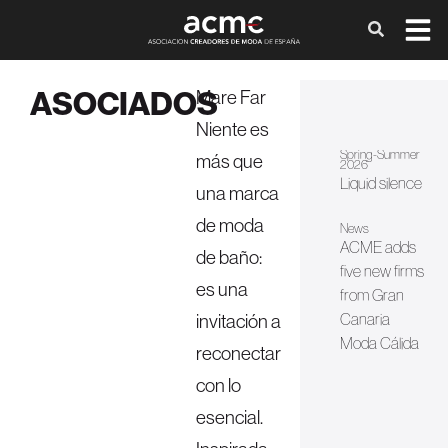
ASOCIADOS
Mare Far
Niente es
Spring-Summer
más que
2026
Liquid silence
una marca
de moda
News
ACME adds
de baño:
five new firms
es una
from Gran
invitación a
Canaria
Moda Cálida
reconectar
con lo
esencial.