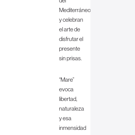
del
Mediterráneo
y celebran
el arte de
disfrutar el
presente
sin prisas.
“Mare”
evoca
libertad,
naturaleza
y esa
inmensidad