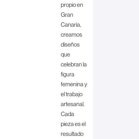
propio en
Gran
Canaria,
creamos
diseños
que
celebran la
figura
femenina y
el trabajo
artesanal.
Cada
pieza es el
resultado