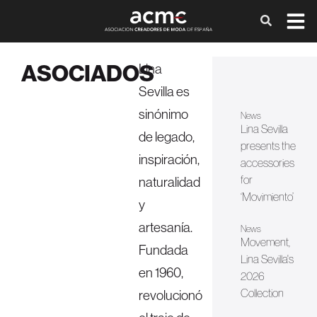
ASOCIADOS
Lina
Sevilla es
sinónimo
News
Lina Sevilla
de legado,
presents the
inspiración,
accessories
for
naturalidad
‘Movimiento’
y
artesanía.
News
Movement,
Fundada
Lina Sevilla's
en 1960,
2026
Collection
revolucionó