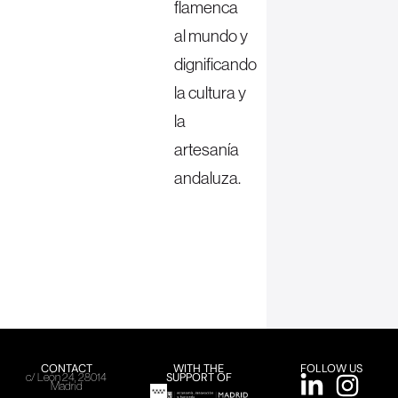
flamenca
al mundo y
dignificando
la cultura y
la
artesanía
andaluza.
CONTACT
WITH THE
FOLLOW US
SUPPORT OF
c/ León 24, 28014
Madrid