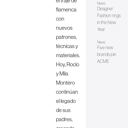
el traje de
News
Designer
flamenca
Fashion rings
con
in the New
nuevos
Year
patrones,
News
técnicas y
Five new
brands join
materiales.
ACME
Hoy, Rocío
y Mila
Montero
continúan
el legado
de sus
padres,