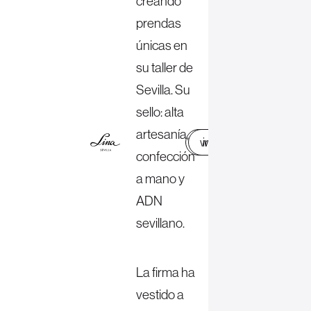
creando
prendas
únicas en
su taller de
Sevilla. Su
sello: alta
artesanía,
web
instagram
confección
a mano y
ADN
sevillano.
La firma ha
vestido a