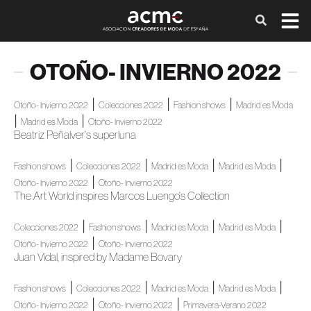
OTOÑO- INVIERNO 2022
|
|
|
Otoño- Invierno 2022
Colecciones 2022
Fashion shows
Madrid es Moda
|
|
Madrid es Moda
Otoño- Invierno 2022
Beatriz Peñalver's superluna
|
|
|
|
Fashion shows
Colecciones 2022
Madrid es Moda
Madrid es Moda
|
Otoño- Invierno 2022
Otoño- Invierno 2022
The Art World inspires Marcos Luengo's Collection
|
|
|
|
Colecciones 2022
Fashion shows
Madrid es Moda
Madrid es Moda
|
Otoño- Invierno 2022
Otoño- Invierno 2022
Juan Vidal, inspired by Madame Bovary
|
|
|
|
Fashion shows
Colecciones 2022
Madrid es Moda
Madrid es Moda
|
|
Otoño- Invierno 2022
Otoño- Invierno 2022
Primavera-Verano 2022