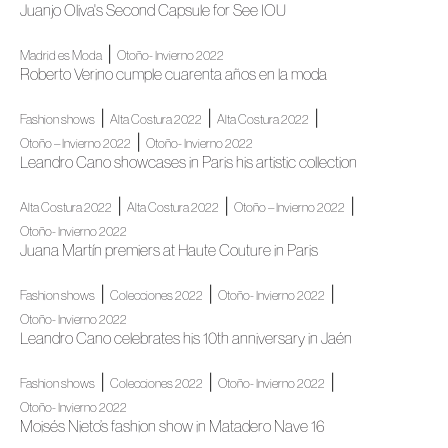
Juanjo Oliva's Second Capsule for See IOU
|
Madrid es Moda
Otoño- Invierno 2022
Roberto Verino cumple cuarenta años en la moda
|
|
|
Fashion shows
Alta Costura 2022
Alta Costura 2022
|
Otoño – Invierno 2022
Otoño- Invierno 2022
Leandro Cano showcases in Paris his artistic collection
|
|
|
Alta Costura 2022
Alta Costura 2022
Otoño – Invierno 2022
Otoño- Invierno 2022
Juana Martín premiers at Haute Couture in Paris
|
|
|
Fashion shows
Colecciones 2022
Otoño- Invierno 2022
Otoño- Invierno 2022
Leandro Cano celebrates his 10th anniversary in Jaén
|
|
|
Fashion shows
Colecciones 2022
Otoño- Invierno 2022
Otoño- Invierno 2022
Moisés Nieto’s fashion show in Matadero Nave 16