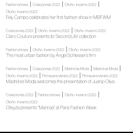
|
|
|
Fashion shows
Colecciones 2022
Otoño- Invierno 2022
Otoño- Invierno 2022
Fely Campo celebrates her first fashion show in MBFWM
|
|
Colecciones 2022
Otoño- Invierno 2022
Otoño- Invierno 2022
Claro Couture presents its 'Second Life' collection
|
|
Fashion shows
Otoño- Invierno 2022
Otoño- Invierno 2022
The most urban fashion by Ángel Schlesser’s firm
|
|
|
|
Fashion shows
Colecciones 2022
Madrid es Moda
Madrid es Moda
|
|
Otoño- Invierno 2022
Primavera-Verano 2022
Primavera-Verano 2022
Madrid es Moda welcomes the presentation of Juanjo Oliva
|
|
|
Colecciones 2022
Fashion shows
Otoño- Invierno 2022
Otoño- Invierno 2022
Oteyza presents "Marinas" at Paris Fashion Week