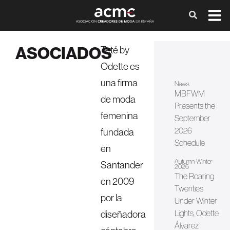
ASOCIADOS
Teté by
Odette es
una firma
News
MBFWM
de moda
Presents the
femenina
September
2026
fundada
Schedule
en
Autumn-Winter
Santander
2026
The Roaring
en 2009
Twenties
por la
Under Winter
diseñadora
Lights, Odette
Álvarez