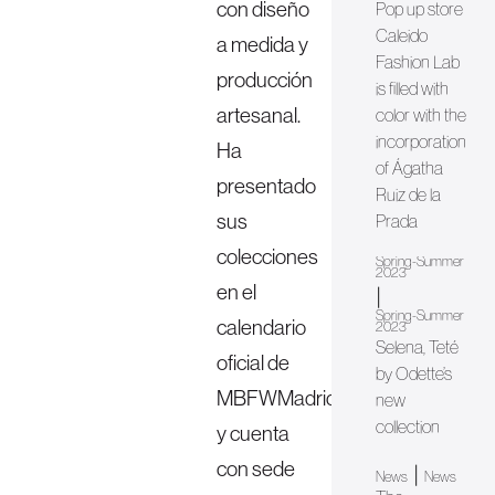
con diseño
Pop up store
Caleido
a medida y
Fashion Lab
producción
is filled with
artesanal.
color with the
incorporation
Ha
of Ágatha
presentado
Ruiz de la
sus
Prada
colecciones
Spring-Summer
2023
en el
|
Spring-Summer
calendario
2023
Selena, Teté
oficial de
by Odette’s
MBFWMadrid
new
collection
y cuenta
con sede
|
News
News