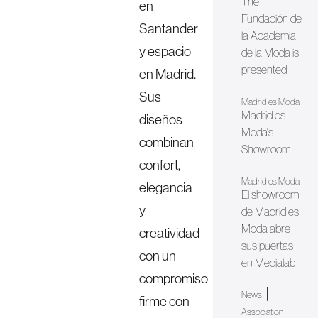
The
en
Fundación de
Santander
la Academia
y espacio
de la Moda is
presented
en Madrid.
Sus
Madrid es Moda
Madrid es
diseños
Moda's
combinan
Showroom
confort,
Madrid es Moda
elegancia
El showroom
y
de Madrid es
Moda abre
creatividad
sus puertas
con un
en Medialab
compromiso
|
News
firme con
Association