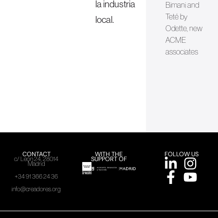
la industria
Bimani and
Teté by
local.
Odette, new
ACME
associates
CONTACT
WITH THE
FOLLOW US
SUPPORT OF
c/ León 24, 28014
Madrid
+34 91 366 24 36
info@creadores.org