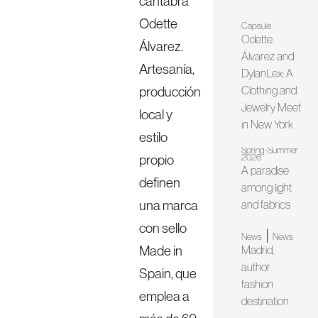
cántabra
Odette
Capsule
Odette
Álvarez.
Álvarez and
Artesanía,
DylanLex: A
producción
Clothing and
Jewelry Meet
local y
in New York
estilo
Spring-Summer
propio
2026
A paradise
definen
among light
una marca
and fabrics
con sello
|
News
News
Made in
Madrid,
author
Spain, que
fashion
emplea a
destination