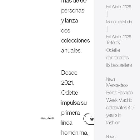
más de 60
Fall Winter 2025
personas
|
y lanza
Madrid es Moda
|
dos
Fall Winter 2025
colecciones
Teté by
anuales.
Odette
reinterprets
its bestsellers
Desde
News
2021,
Mercedes-
Odette
Benz Fashion
Week Madrid
impulsa su
celebrates 40
primera
years in
web
instagram
línea
fashion
homónima,
News