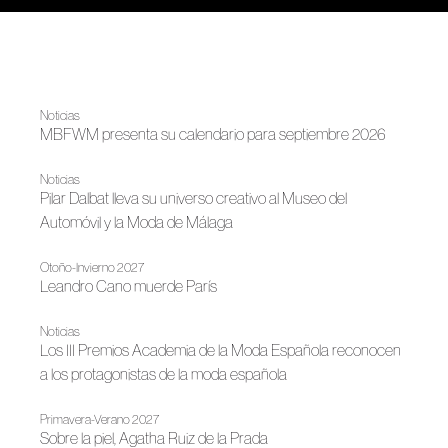
Noticias
MBFWM presenta su calendario para septiembre 2026
Noticias
Pilar Dalbat lleva su universo creativo al Museo del
Automóvil y la Moda de Málaga
Otoño-Invierno 2027
Leandro Cano muerde París
Noticias
Los III Premios Academia de la Moda Española reconocen
a los protagonistas de la moda española
Primavera-Verano 2027
Sobre la piel, Agatha Ruiz de la Prada