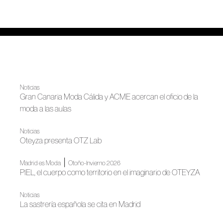
Noticias
Gran Canaria Moda Cálida y ACME acercan el oficio de la
moda a las aulas
Noticias
Oteyza presenta OTZ Lab
|
Madrid es Moda
Otoño-Invierno 2026
PIEL, el cuerpo como territorio en el imaginario de OTEYZA
Noticias
La sastrería española se cita en Madrid