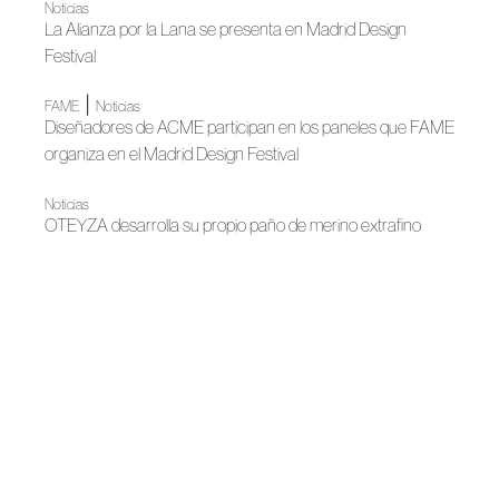
Noticias
La Alianza por la Lana se presenta en Madrid Design
Festival
|
FAME
Noticias
Diseñadores de ACME participan en los paneles que FAME
organiza en el Madrid Design Festival
Noticias
OTEYZA desarrolla su propio paño de merino extrafino
español
Noticias
Meet Fashion Región de Murcia se incorpora a la
Asociación Creadores de Moda de España
Noticias
La Región de Murcia presenta MEET FASHION
Noticias
OTEYZA sitúa al merino español en la élite internacional