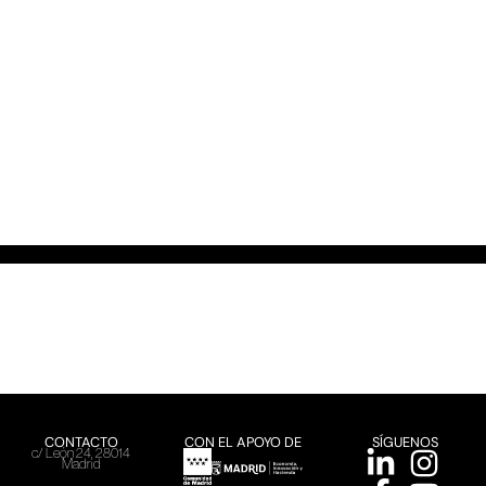
CONTACTO
CON EL APOYO DE
SÍGUENOS
c/ León 24, 28014
Madrid