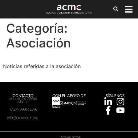
Categoría:
Asociación
Noticias referidas a la asociación
CONTACTO
CON EL APOYO DE
SÍGUENOS
c/ León 24, 28014
Madrid
+34 91 366 24 36
info@creadores.org
ACME, 2026