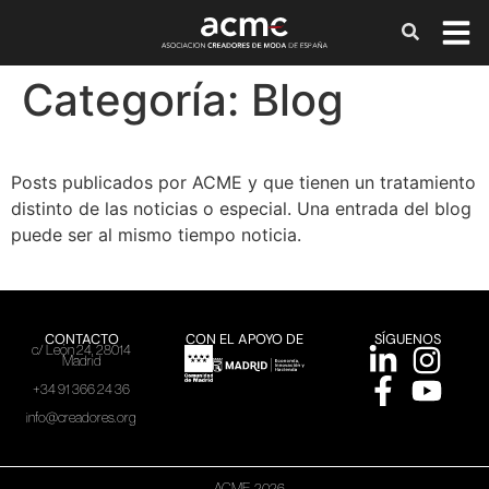
Categoría:
Blog
Posts publicados por ACME y que tienen un tratamiento
distinto de las noticias o especial. Una entrada del blog
puede ser al mismo tiempo noticia.
CONTACTO
CON EL APOYO DE
SÍGUENOS
c/ León 24, 28014
Madrid
+34 91 366 24 36
info@creadores.org
ACME, 2026