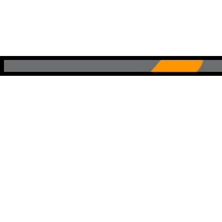
CONTACTO
c/ León 24, 28014 Madrid
+34 91 366 24 36
info@creadores.org