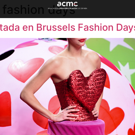
 fashion days
itada en Brussels Fashion Day