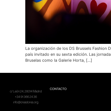
La organización de los DS Brussels Fashion 
país invitado en su sexta edición. Las jornad
Bruselas como la Galerie Horta, […]
CONTACTO
c/ León 24, 28014 Madrid
+34 91 366 24 36
info@creadores.org