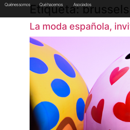
Etiqueta:
brussels
Quiénes somos
Qué hacemos
Asociados
La moda española, inv