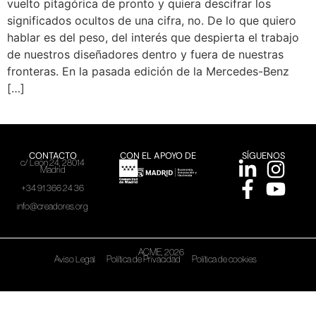
vuelto pitagórica de pronto y quiera descifrar los
significados ocultos de una cifra, no. De lo que quiero
hablar es del peso, del interés que despierta el trabajo
de nuestros diseñadores dentro y fuera de nuestras
fronteras. En la pasada edición de la Mercedes-Benz
[…]
CONTACTO
CON EL APOYO DE
SÍGUENOS
c/ León 24, 28014
Madrid
+34 91 366 24 36
info@creadores.org
ACME, 2026
Aviso Legal
Política de Privacidad
Política de cookies