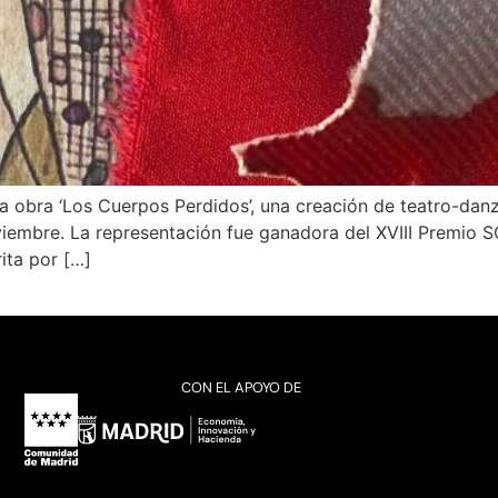
a obra ‘Los Cuerpos Perdidos’, una creación de teatro-dan
iembre. La representación fue ganadora del XVIII Premio S
rita por […]
CON EL APOYO DE