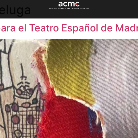
eluga
ara el Teatro Español de Mad