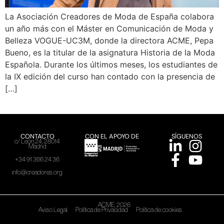
La Asociación Creadores de Moda de España colabora
un año más con el Máster en Comunicación de Moda y
Belleza VOGUE-UC3M, donde la directora ACME, Pepa
Bueno, es la titular de la asignatura Historia de la Moda
Española. Durante los últimos meses, los estudiantes de
la IX edición del curso han contado con la presencia de
[…]
CONTACTO
CON EL APOYO DE
SÍGUENOS
c/ León 24, 28014
Madrid
+34 91 366 24 36
info@creadores.org
ACME, 2026
Aviso Legal
Política de Privacidad
Política de cookies