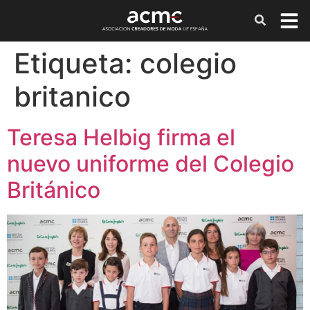
Etiqueta:
colegio
britanico
Teresa Helbig firma el
nuevo uniforme del Colegio
Británico