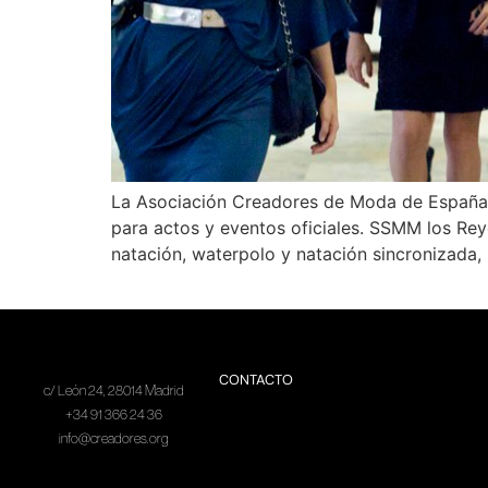
La Asociación Creadores de Moda de España v
para actos y eventos oficiales. SSMM los Rey
natación, waterpolo y natación sincronizada, 
CONTACTO
c/ León 24, 28014 Madrid
+34 91 366 24 36
info@creadores.org