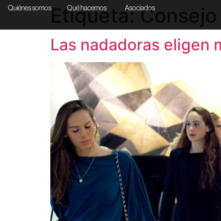
Etiqueta:
Consejo
Quiénes somos
Qué hacemos
Asociados
Las nadadoras eligen 