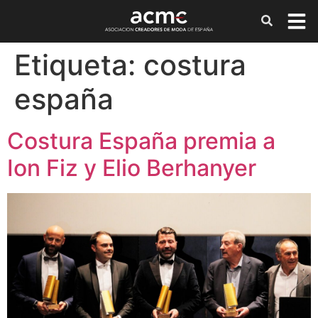
Etiqueta:
costura
españa
Costura España premia a
Ion Fiz y Elio Berhanyer