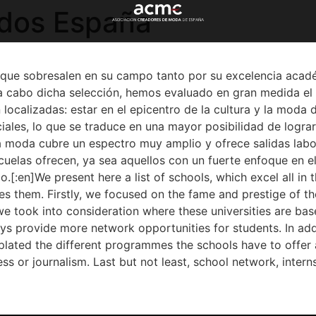
dos España
s que sobresalen en su campo tanto por su excelencia aca
 a cabo dicha selección, hemos evaluado en gran medida el p
ocalizadas: estar en el epicentro de la cultura y la moda d
ales, lo que se traduce en una mayor posibilidad de lograr
la moda cubre un espectro muy amplio y ofrece salidas lab
cuelas ofrecen, ya sea aquellos con un fuerte enfoque en 
.[:en]We present here a list of schools, which excel all in
shes them. Firstly, we focused on the fame and prestige of t
we took into consideration where these universities are base
ays provide more network opportunities for students. In add
lated the different programmes the schools have to offer a
ss or journalism. Last but not least, school network, intern