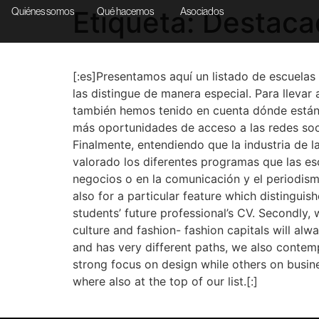
Etiqueta:
Destaca
Quiénes somos
Qué hacemos
Asociados
[:es]Presentamos aquí un listado de escuela
las distingue de manera especial. Para llevar
también hemos tenido en cuenta dónde están l
más oportunidades de acceso a las redes soci
Finalmente, entendiendo que la industria de 
valorado los diferentes programas que las es
negocios o en la comunicación y el periodismo
also for a particular feature which distingui
students’ future professional’s CV. Secondly, 
culture and fashion- fashion capitals will alw
and has very different paths, we also contemp
strong focus on design while others on busine
where also at the top of our list.[:]