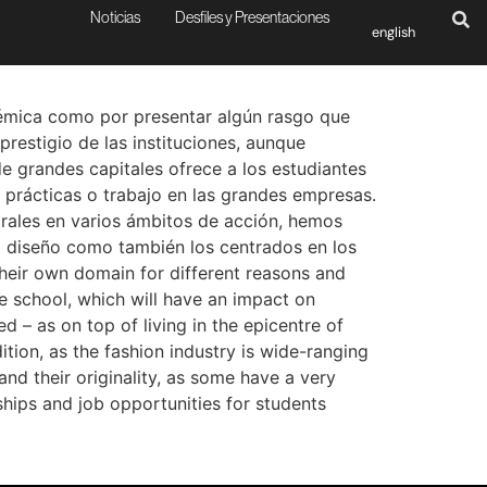
Noticias
Desfiles y Presentaciones
english
démica como por presentar algún rasgo que
restigio de las instituciones, aunque
e grandes capitales ofrece a los estudiantes
 prácticas o trabajo en las grandes empresas.
orales en varios ámbitos de acción, hemos
el diseño como también los centrados en los
 their own domain for different reasons and
he school, which will have an impact on
d – as on top of living in the epicentre of
ition, as the fashion industry is wide-ranging
nd their originality, as some have a very
ships and job opportunities for students