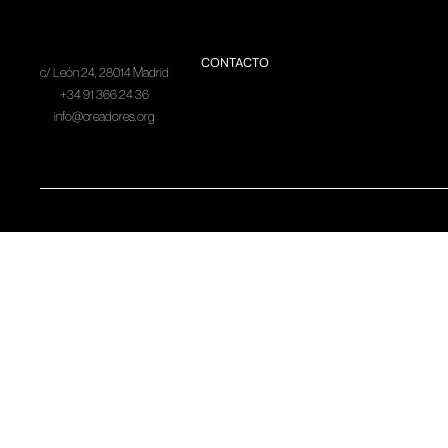
CONTACTO
c/ León 24, 28014 Madrid
+34 91 366 24 36
info@creadores.org