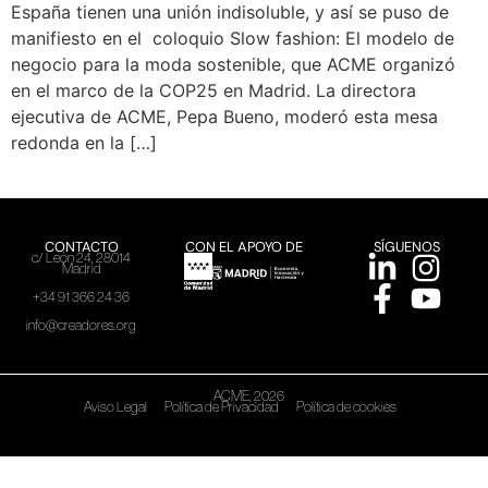
España tienen una unión indisoluble, y así se puso de
manifiesto en el coloquio Slow fashion: El modelo de
negocio para la moda sostenible, que ACME organizó
en el marco de la COP25 en Madrid. La directora
ejecutiva de ACME, Pepa Bueno, moderó esta mesa
redonda en la […]
CONTACTO
CON EL APOYO DE
SÍGUENOS
c/ León 24, 28014
Madrid
+34 91 366 24 36
info@creadores.org
ACME, 2026
Aviso Legal
Política de Privacidad
Política de cookies