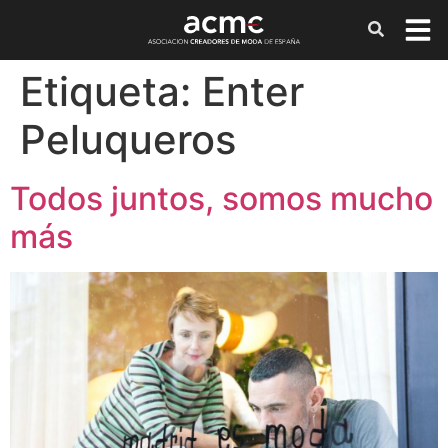
Etiqueta:
Enter
Peluqueros
Todos juntos, somos mucho
más