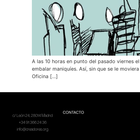
A las 10 horas en punto del pasado viernes el
embalar maniquíes. Así, sin que se le movier
Oficina […]
CONTACTO
c/ León 24, 28014 Madrid
+34 91 366 24 36
info@creadores.org