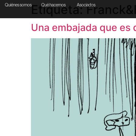
Etiqueta:
Franck&F
Quiénes somos
Qué hacemos
Asociados
Una embajada que es 