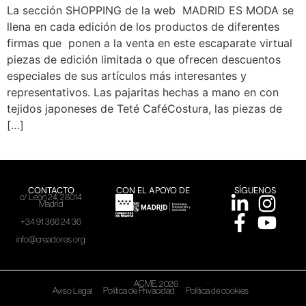
La sección SHOPPING de la web MADRID ES MODA se
llena en cada edición de los productos de diferentes
firmas que ponen a la venta en este escaparate virtual
piezas de edición limitada o que ofrecen descuentos
especiales de sus artículos más interesantes y
representativos. Las pajaritas hechas a mano en con
tejidos japoneses de Teté CaféCostura, las piezas de
[…]
CONTACTO
CON EL APOYO DE
SÍGUENOS
c/ León 24, 28014
Madrid
+34 91 366 24 36
info@creadores.org
ACME, 2026
Aviso Legal
Política de Privacidad
Política de cookies