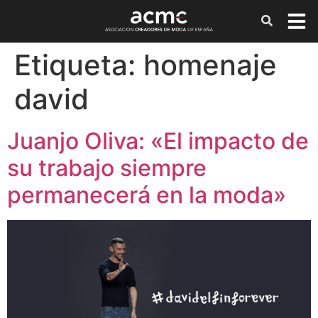
Etiqueta:
homenaje
david
Juanjo Oliva: «El impacto de
su trabajo siempre
permanecerá en la moda»