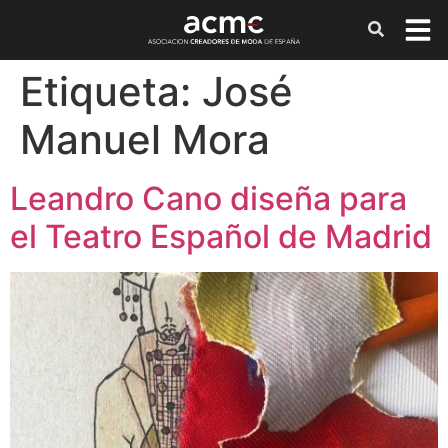
Etiqueta:
José
Manuel Mora
Leandro Cano diseña para
el Teatro Español de Madrid