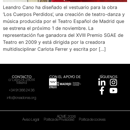
Leandro Cano ha diseñado el vestuario para la obra
‘Los Cuerpos Perdidos’, una creación de teatro-danza y
música producida por el Teatro Español de Madrid que
se estrena el próximo 1 de noviembre. La
representación fue ganadora del XVIII Premio SGAE de
Teatro en 2009 y está dirigida por la creadora
multidisciplinar Carlota Ferrer y escrita por […]
CONTACTO
CON EL APOYO DE
SÍGUENOS
c/ León 24, 28014
Madrid
+34 91 366 24 36
info@creadores.org
ACME, 2026
Aviso Legal
Política de Privacidad
Política de cookies