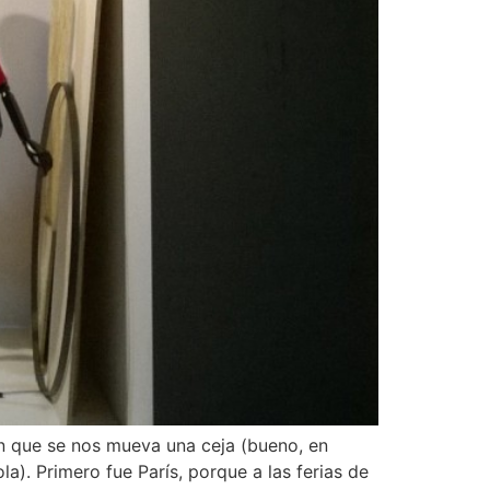
n que se nos mueva una ceja (bueno, en
). Primero fue París, porque a las ferias de