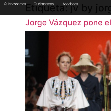
Etiqueta:
jv by jo
Quiénes somos
Qué hacemos
Asociados
Jorge Vázquez pone e