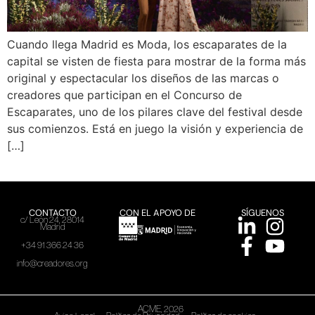
Cuando llega Madrid es Moda, los escaparates de la
capital se visten de fiesta para mostrar de la forma más
original y espectacular los diseños de las marcas o
creadores que participan en el Concurso de
Escaparates, uno de los pilares clave del festival desde
sus comienzos. Está en juego la visión y experiencia de
[…]
CONTACTO
CON EL APOYO DE
SÍGUENOS
c/ León 24, 28014
Madrid
+34 91 366 24 36
info@creadores.org
ACME, 2026