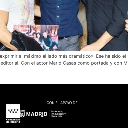
xprimir al máximo el lado más dramático». Ese ha sido el r
l editorial. Con el actor Mario Casas como portada y con M
CON EL APOYO DE