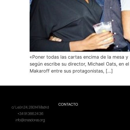
«Poner todas las cartas encima de la mesa y e
según escribe su director, Michael Oats, en e
Makaroff entre sus protagonistas, […]
CONTACTO
c/ León 24, 28014 Madrid
+34 91 366 24 36
info@creadores.org