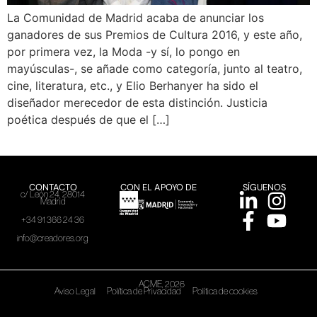
La Comunidad de Madrid acaba de anunciar los
ganadores de sus Premios de Cultura 2016, y este año,
por primera vez, la Moda -y sí, lo pongo en
mayúsculas-, se añade como categoría, junto al teatro,
cine, literatura, etc., y Elio Berhanyer ha sido el
diseñador merecedor de esta distinción. Justicia
poética después de que el […]
CONTACTO
CON EL APOYO DE
SÍGUENOS
c/ León 24, 28014
Madrid
+34 91 366 24 36
info@creadores.org
ACME, 2026
Aviso Legal
Política de Privacidad
Política de cookies