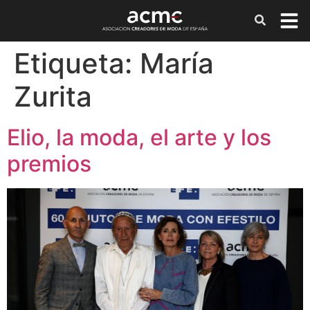
Etiqueta:
María
Zurita
Elio, la moda, el arte y los
premios