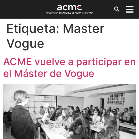
Etiqueta:
Master
Vogue
ACME vuelve a participar en
el Máster de Vogue