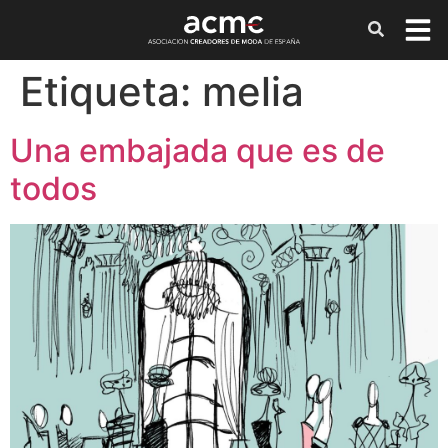
Etiqueta:
melia
Una embajada que es de
todos