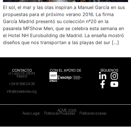
El sol, el mar y las olas inspiran a Manuel García en sus
propuestas para el próximo verano 2016. La firma
García Madrid presentó su colección nº20 en la
pasarela MFShow Men, que se celebra esta semana en
el Hotel NH Eurobuilding de Madrid. La enseña mostró
diseños que nos transportan a las playas del sur […]
CONTACTO
CON EL APOYO DE
SÍGUENOS
c/ León 24, 28014
Madrid
+34 91 366 24 36
info@creadores.org
ACME, 2026
Aviso Legal
Política de Privacidad
Política de cookies