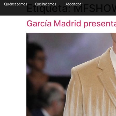
Etiqueta:
MFSHO
Quiénes somos
Qué hacemos
Asociados
García Madrid presen