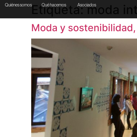
Etiqueta:
moda int
Quiénes somos
Qué hacemos
Asociados
Moda y sostenibilidad,