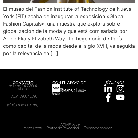
El museo del Fashion Institute of Technology de Nueva
York (FIT) acaba de inaugurar la exposición «Global
Fashion Capitals«, una muestra que explora sobre
globalización de la moda y que está comisariada por
Ariele Elia y Elizabeth Way. La hegemonía de París
como capital de la moda desde el siglo XVIII, va seguida
por la relevancia en […]
CONTACTO
CON EL APOYO DE
SÍGUENOS
c/ León 24, 28014
Madrid
+34 91 366 24 36
info@creadores.org
ACME, 2026
Aviso Legal
Política de Privacidad
Política de cookies