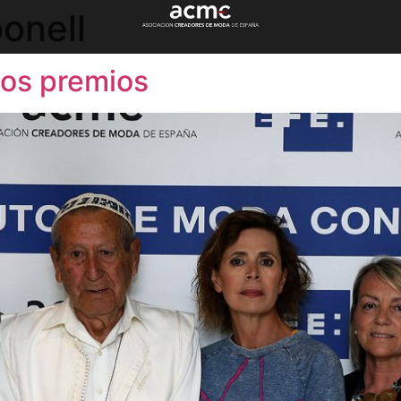
onell
 los premios