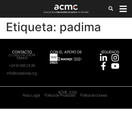
Etiqueta:
padima
CONTACTO
CON EL APOYO DE
SÍGUENOS
c/ León 24, 28014
Madrid
+34 91 366 24 36
info@creadores.org
ACME, 2026
Aviso Legal
Política de Privacidad
Política de cookies