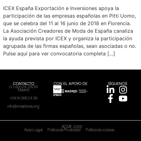
ICEX España Exportación e Inversiones apoya la
participación de las empresas españolas en Pitti Uomo,
que se celebra del 11 al 16 junio de 2018 en Florencia.
La Asociación Creadores de Moda de España canaliza
la ayuda prevista por ICEX y organiza la participación
agrupada de las firmas españolas, sean asociadas o no.
Pulse aquí para ver convocatoria completa […]
CONTACTO
CON EL APOYO DE
SÍGUENOS
c/ León 24, 28014
Madrid
+34 91 366 24 36
info@creadores.org
ACME, 2026
Aviso Legal
Política de Privacidad
Política de cookies