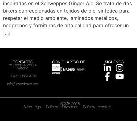
inspiradas en el Schweppes Ginger Ale. Se trata de dos
bikers confeccionadas en tejidos de piel sintética para
respetar el medio ambiente, laminados metálicos,
neoprenos y fornituras de alta calidad para ofrecer un
[…]
CONTACTO
CON EL APOYO DE
SÍGUENOS
c/ León 24, 28014
Madrid
+34 91 366 24 36
info@creadores.org
ACME, 2026
Aviso Legal
Política de Privacidad
Política de cookies