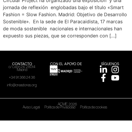
Circular Project ha organizado una exposición y una
jornada de reflexión englobadas bajo el título «Smart
Fashion = Slow Fashion. Madrid: Objetivo de Desarrollo
Sostenible». En la sede de El Paracaidista, 17 marcas
de moda sostenible nacionales e internacionales han
expuesto sus piezas, que se corresponden con […]
CONTACTO
CON EL APOYO DE
SÍGUENOS
c/ León 24, 28014
Madrid
+34 91 366 24 36
info@creadores.org
ACME, 2026
Aviso Legal
Política de Privacidad
Política de cookies