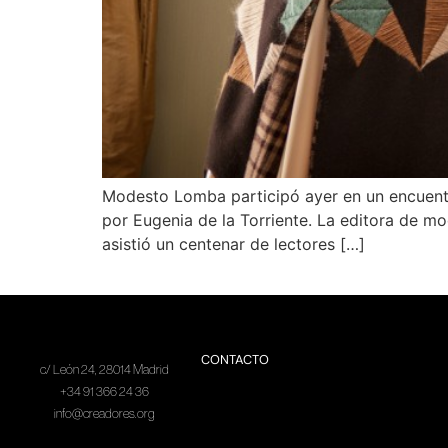
Modesto Lomba participó ayer en un encuentr
por Eugenia de la Torriente. La editora de m
asistió un centenar de lectores […]
CONTACTO
c/ León 24, 28014 Madrid
+34 91 366 24 36
info@creadores.org