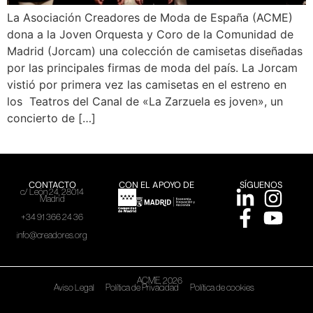
La Asociación Creadores de Moda de España (ACME)
dona a la Joven Orquesta y Coro de la Comunidad de
Madrid (Jorcam) una colección de camisetas diseñadas
por las principales firmas de moda del país. La Jorcam
vistió por primera vez las camisetas en el estreno en
los Teatros del Canal de «La Zarzuela es joven», un
concierto de […]
CONTACTO
CON EL APOYO DE
SÍGUENOS
c/ León 24, 28014
Madrid
+34 91 366 24 36
info@creadores.org
ACME, 2026
Aviso Legal
Política de Privacidad
Política de cookies