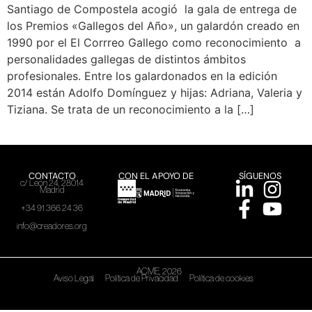
Santiago de Compostela acogió la gala de entrega de
los Premios «Gallegos del Año», un galardón creado en
1990 por el El Corrreo Gallego como reconocimiento a
personalidades gallegas de distintos ámbitos
profesionales. Entre los galardonados en la edición
2014 están Adolfo Domínguez y hijas: Adriana, Valeria y
Tiziana. Se trata de un reconocimiento a la […]
CONTACTO
CON EL APOYO DE
SÍGUENOS
c/ León 24, 28014
Madrid
+34 91 366 24 36
info@creadores.org
ACME, 2026
Aviso Legal
Política de Privacidad
Política de cookies