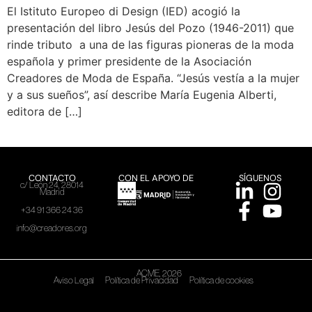
El Istituto Europeo di Design (IED) acogió la
presentación del libro Jesús del Pozo (1946-2011) que
rinde tributo a una de las figuras pioneras de la moda
española y primer presidente de la Asociación
Creadores de Moda de España. “Jesús vestía a la mujer
y a sus sueños”, así describe María Eugenia Alberti,
editora de […]
CONTACTO
CON EL APOYO DE
SÍGUENOS
c/ León 24, 28014
Madrid
+34 91 366 24 36
info@creadores.org
ACME, 2026
Aviso Legal
Política de Privacidad
Política de cookies