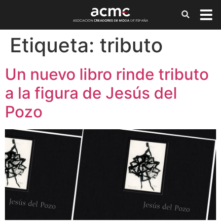
Etiqueta:
tributo
Un nuevo libro rinde tributo
a la figura de Jesús del
Pozo