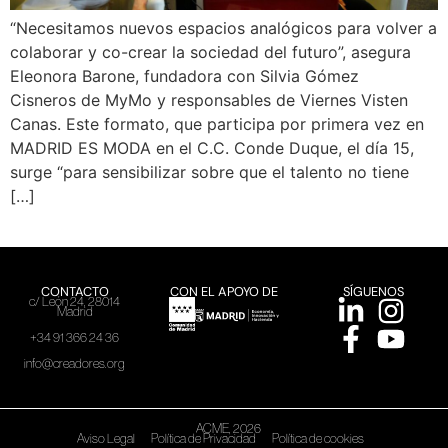
“Necesitamos nuevos espacios analógicos para volver a
colaborar y co-crear la sociedad del futuro”, asegura
Eleonora Barone, fundadora con Silvia Gómez
Cisneros de MyMo y responsables de Viernes Visten
Canas. Este formato, que participa por primera vez en
MADRID ES MODA en el C.C. Conde Duque, el día 15,
surge “para sensibilizar sobre que el talento no tiene
[…]
CONTACTO
CON EL APOYO DE
SÍGUENOS
c/ León 24, 28014
Madrid
+34 91 366 24 36
info@creadores.org
ACME, 2026
Aviso Legal
Política de Privacidad
Política de cookies