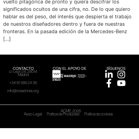
vuelto pitagórica de pronto y quiera descifrar los
significados ocultos de una cifra, no. De lo que quiero
hablar es del peso, del interés que despierta el trabajo
de nuestros diseñadores dentro y fuera de nuestras
fronteras. En la pasada edición de la Mercedes-Benz
[…]
CONTACTO
CON EL APOYO DE
SÍGUENOS
c/ León 24, 28014
Madrid
+34 91 366 24 36
info@creadores.org
ACME, 2026
Aviso Legal
Política de Privacidad
Política de cookies