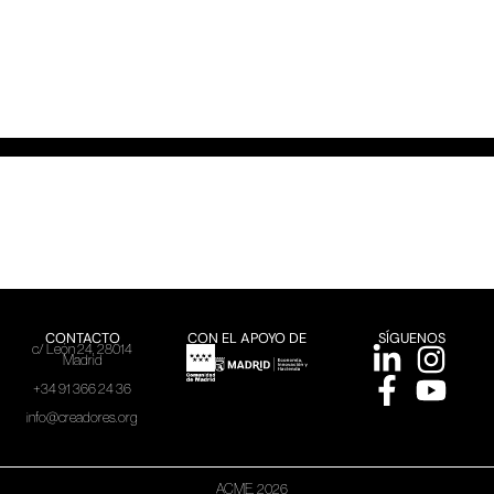
CONTACTO
CON EL APOYO DE
SÍGUENOS
c/ León 24, 28014
Madrid
+34 91 366 24 36
info@creadores.org
ACME, 2026