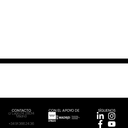
CONTACTO
CON EL APOYO DE
SÍGUENOS
c/ León 24, 28014
Madrid
+34 91 366 24 36