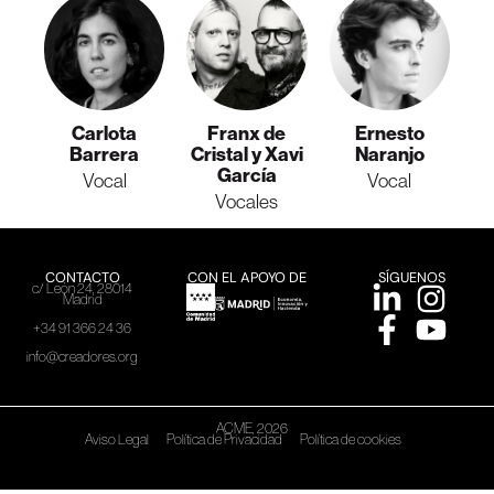
Carlota
Franx de
Ernesto
Barrera
Cristal y Xavi
Naranjo
García
Vocal
Vocal
Vocales
CONTACTO
CON EL APOYO DE
SÍGUENOS
c/ León 24, 28014
Madrid
+34 91 366 24 36
info@creadores.org
ACME, 2026
Aviso Legal
Política de Privacidad
Política de cookies