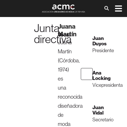
Junta
Juana
Martín
Vocal
directiva
Juan
Juana
Duyos
Presidente
Martín
(Córdoba,
1974)
Ana
es
Locking
Vicepresidenta
una
reconocida
diseñadora
Juan
Vidal
de
Secretario
moda