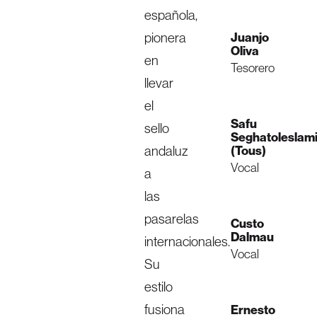
española,
pionera
Juanjo
Oliva
en
Tesorero
llevar
el
Safu
sello
Seghatoleslam
andaluz
(Tous)
Vocal
a
las
pasarelas
Custo
Dalmau
internacionales.
Vocal
Su
estilo
fusiona
Ernesto