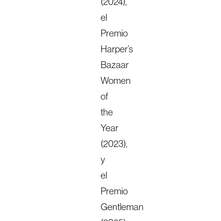
(2024),
el
Premio
Harper’s
Bazaar
Women
of
the
Year
(2023),
y
el
Premio
Gentleman