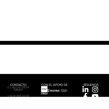
CONTACTO
CON EL APOYO DE
SÍGUENOS
c/ León 24, 28014
Madrid
+34 91 366 24 36
info@creadores.org